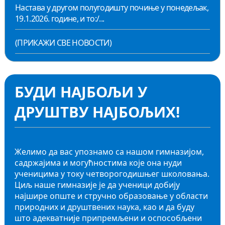
Настава у другом полугодишту почиње у понедељак,
19.1.2026. године, и то:/...
(ПРИКАЖИ СВЕ НОВОСТИ)
БУДИ НАЈБОЉИ У
ДРУШТВУ НАЈБОЉИХ!
Желимо да вас упознамо са нашом гимназијом,
садржајима и могућностима које она нуди
ученицима у току четворогодишњег школовања.
Циљ наше гимназије је да ученици добију
најшире опште и стручно образовање у области
природних и друштвених наука, као и да буду
што адекватније припремљени и оспособљени