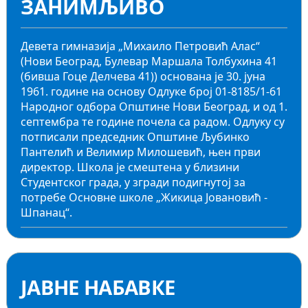
ЗАНИМЉИВО
Девета гимназија „Михаило Петровић Алас“
(Нови Београд, Булевар Маршала Толбухина 41
(бивша Гоце Делчева 41)) основана је 30. јуна
1961. године на основу Одлуке број 01-8185/1-61
Народног одбора Општине Нови Београд, и од 1.
септембра те године почела са радом. Одлуку су
потписали председник Општине Љубинко
Пантелић и Велимир Милошевић, њен први
директор. Школа је смештена у близини
Студентског града, у згради подигнутој за
потребе Основне школе „Жикица Јовановић -
Шпанац“.
ЈАВНЕ НАБАВКЕ