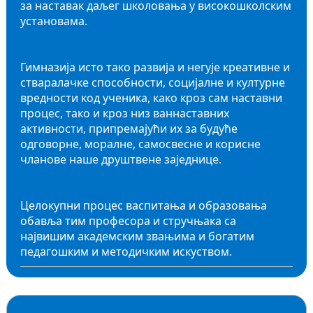
за наставак даљег школовања у високошколским
установама.
Гимназија исто тако развија и негује креативне и
стваралачке способности, социјалне и културне
вредности код ученика, како кроз сам наставни
процес, тако и кроз низ ваннаставних
активности, припремајући их за будуће
одговорне, моралне, самосвесне и корисне
чланове наше друштвене заједнице.
Целокупни процес васпитања и образовања
обавља тим професора и стручњака са
највишим академским звањима и богатим
педагошким и методичким искуством.