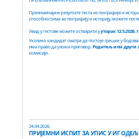
ПРЕЛИМИНАРНИ РЕЗУЛТАТИ ТЕСТА ИЗ ГЕОГРАФИЈЕ И
Прелиминарне резултате теста из географије и истори
способностима за географију и историју, можете пог
Увид у тестове можете остварити у
уторак 12.5.2026.
Уколико кандидат сматра да постоје грешке у бодова
има право да уложи приговор.
Родитељ или други 
комисији.
24.04.2026.
ПРИЈЕМНИ ИСПИТ ЗА УПИС У ИГ ОДЕ