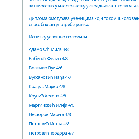
за школство у иностранству у сарадњи са школама чл
Диплома омогућава ученицима који током школовања 
способности употребе језика.
Испит су успешно положили:
Адамовић Мила 4/8
Бобесић Филип 4/8
Велемир Вук 4/6
Вуксановић Нађа 4/7
Крагуљ Марко 4/8
Крунић Хелена 4/8
Мартиновић Илија 4/6
Несторов Марија 4/8
Петровић Искра 4/8
Петровић Теодора 4/7