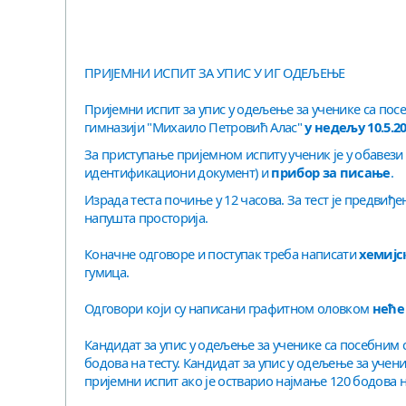
ПРИЈЕМНИ ИСПИТ ЗА УПИС У ИГ ОДЕЉЕЊЕ
Пријемни испит за упис у одељење за ученике са посе
гимназији "Михаило Петровић Алас"
у недељу 10.5.2
За приступање пријемном испиту ученик је у обавези
идентификациони документ) и
прибор за писање
.
Израда теста почиње у 12 часова. За тест је предвиђен
напушта просторија.
Коначне одговоре и поступак треба написати
хемијс
гумица.
Одговори који су написани графитном оловком
неће
Кандидат за упис у одељење за ученике са посебним 
бодова на тесту. Кандидат за упис у одељење за учен
пријемни испит ако је остварио најмање 120 бодова на