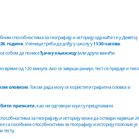
бним способностима за географију и историју одржаће се у Деветој
026. године
. Ученици треба да дођу у школу у
11:30 часова
.
 са собом да понесе
ђачку књижицу
(или други важећи
о време од 120 минута. Ако се заврши раније, тест се предаје и тихо
ком оловком
. Током рада могу се користити графитна оловка и
 бити признати
, као ни одговори који су прецртавани.
способностима за географију и историју може да оствари највише 2
ике са посебним способностима за географију и историју положио је
 тесту.