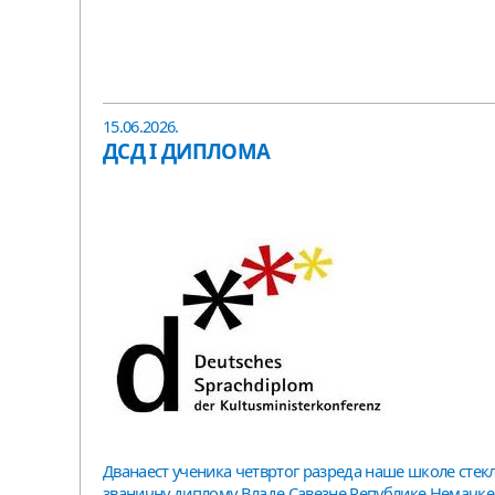
15.06.2026.
ДСД I ДИПЛОМА
Дванаест ученика четвртог разреда наше школе стекло
званичну диплому Владе Савезне Републике Немачке, 