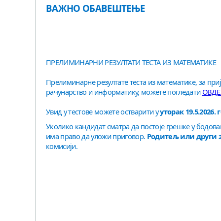
ВАЖНО ОБАВЕШТЕЊЕ
ПРЕЛИМИНАРНИ РЕЗУЛТАТИ ТЕСТА ИЗ МАТЕМАТИКЕ
Прелиминарне резултате теста из математике, за при
рачунарство и информатику, можете погледати
ОВДЕ
Увид у тестове можете остварити у
уторак 19.5.2026.
Уколико кандидат сматра да постоје грешке у бодова
има право да уложи приговор.
Родитељ или други 
комисији.