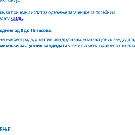
 ИСТОРИЈЕ
је, за пријемни испит за одељење за ученике са посебним
ледати
ОВДЕ.
.
 године од 8 до 16 часова
.
њу његовог рада, родитељ или други законски заступник кандидата,
законски заступник кандидата
улаже писмени приговор школск
ЉЕЊЕ