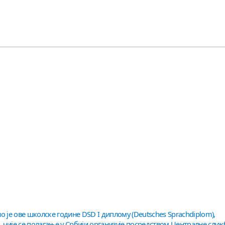
 је ове школске године DSD I диплому (Deutsches Sprachdiplom),
чије се полагање у Србији организује посредством Централне служ