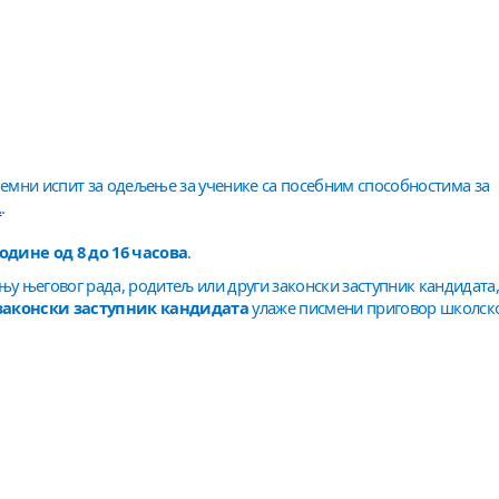
јемни испит за одељење за ученике са посебним способностима за
.
.
 године од 8 до 16 часова
.
њу његовог рада, родитељ или други законски заступник кандидата,
законски заступник кандидата
улаже писмени приговор школск