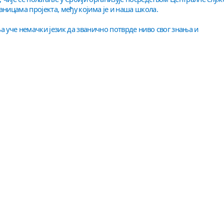
аницама пројекта, међу којима је и наша школа.
уче немачки језик да званично потврде ниво свог знања и