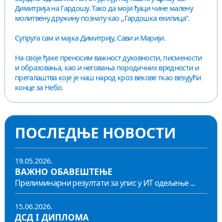
Димитрија на Гардошу. Тако да моји ђаци чине малену
молитвену дружину познату као ,,Гардошка екипица”.
Супруга сам и мајка Димитрију, Сави и Марији.
На своје ђаке преносим важност духовности, писмености
и образовања, као и неговања породичних вредности и
прегалаштва које је наш народ кроз векове ткао везујући
конце за Небо.
ПОСЛЕДЊЕ НОВОСТИ
19.05.2026.
ВАЖНО ОБАВЕШТЕЊЕ
Прелиминарни резултати за упис у ИТ одељење ...
15.06.2026.
ДСД I ДИПЛОМА