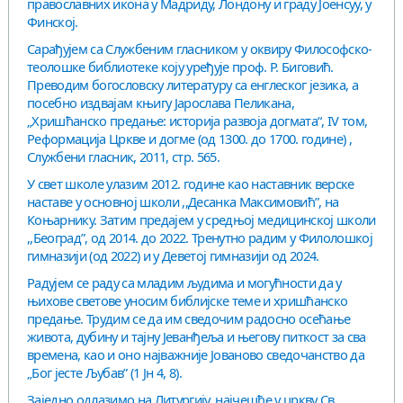
православних икона у Мадриду, Лондону и граду Јоенсуу, у
Финској.
Сарађујем са Службеним гласником у оквиру Философско-
теолошке библиотеке коју уређује проф. Р. Биговић.
Преводим богословску литературу са енглеског језика, а
посебно издвајам књигу Јарослава Пеликана,
„Хришћанско предање: историја развоја догмата“, IV том,
Реформација Цркве и догме (од 1300. до 1700. године) ,
Службени гласник, 2011, стр. 565.
У свет школе улазим 2012. године као наставник верске
наставе у основној школи ,,Десанка Максимовић”, на
Коњарнику. Затим предајем у средњој медицинској школи
,,Београд”, од 2014. до 2022. Тренутно радим у Филолошкој
гимназији (од 2022) и у Деветој гимназији од 2024.
Радујем се раду са младим људима и могућности да у
њихове светове уносим библијске теме и хришћанско
предање. Трудим се да им сведочим радосно осећање
живота, дубину и тајну Јеванђеља и његову питкост за сва
времена, као и оно најважније Јованово сведочанство да
„Бог јесте Љубав” (1 Јн 4, 8).
Заједно одлазимо на Литургију, најчешће у цркву Св.