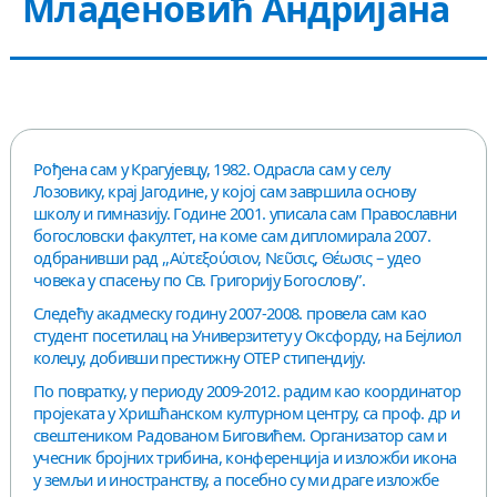
Младеновић Андријана
КОНТАКТ
Рођена сам у Крагујевцу, 1982. Одрасла сам у селу
Лозовику, крај Јагодине, у којој сам завршила основу
школу и гимназију. Године 2001. уписала сам Православни
богословски факултет, на коме сам дипломирала 2007.
одбранивши рад ,,Αὐτεξούσιον, Νεῦσις, Θέωσις – удео
човека у спасењу по Св. Григорију Богослову”.
Следећу акадмеску годину 2007-2008. провела сам као
студент посетилац на Универзитету у Оксфорду, на Бејлиол
колеџу, добивши престижну OTEP стипендију.
По повратку, у периоду 2009-2012. радим као координатор
пројеката у Хришћанском културном центру, са проф. др и
свештеником Радованом Биговићем. Организатор сам и
учесник бројних трибина, конференција и изложби икона
у земљи и иностранству, а посебно су ми драге изложбе