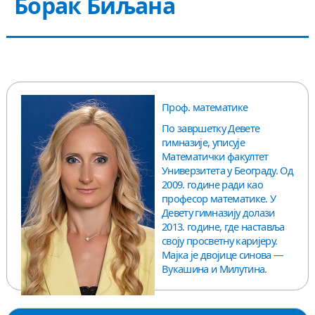
Борак Биљана
КОНТАКТ
Проф. математике
По завршетку Девете
гимназије, уписује
Математички факултет
Универзитета у Београду. Од
2009. године ради као
професор математике. У
Девету гимназију долази
2013. године, где наставља
своју просветну каријеру.
Мајка је двојице синова —
Вукашина и Милутина.