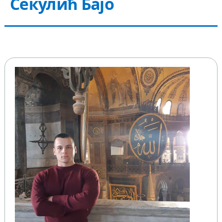
Секулић Бајо
КОНТАКТ