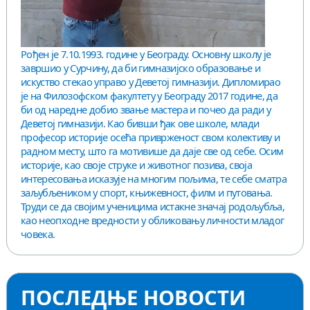
Рођен је 7.10.1993. године у Београду. Основну школу је
завршио у Сурчину, да би гимназијско образовање и
искуство стекао управо у Деветој гимназији. Дипломирао
је на Филозофском факултету у Београду 2017 године, да
би од наредне добио звање мастера и почео да ради у
Деветој гимназији. Као бивши ђак ове школе, млади
професор историје осећа приврженост свом колективу и
радном месту, што га мотивише да даје све од себе. Осим
историје, као своје струке и животног позива, своја
интересовања исказује на многим пољима, те себе сматра
заљубљеником у спорт, књижевност, филм и путовања.
Труди се да својим ученицима истакне значај родољубља,
као неопходне вредности у обликовању личности младог
човека.
ПОСЛЕДЊЕ НОВОСТИ