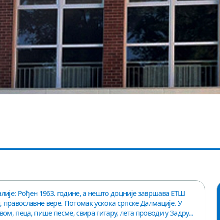
лије: Рођен 1963. године, а нешто доцније завршава ЕТШ
, православне вере. Потомак ускока српске Далмације. У
ом, пеца, пише песме, свира гитару, лета проводи у Задру...