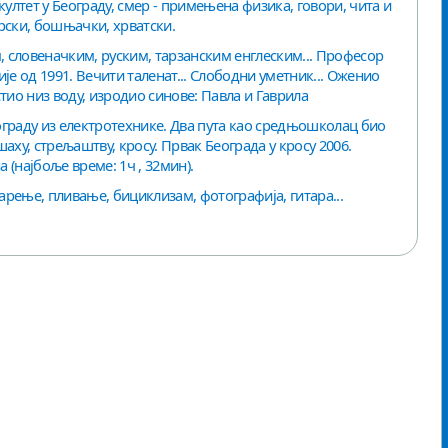
лтет у Београду, смер - примењена физика, говори, чита и
рски, бошњачки, хрватски.
м, словеначким, руским, тарзанским енглеским... Професор
је од 1991. Вечити таленат... Слободни уметник... Оженио
тио низ воду, изродио синове: Павла и Гаврила
ограду из електротехнике. Два пута као средњошколац био
аху, стрељаштву, кросу. Првак Београда у кросу 2006.
 (најбоље време: 1ч , 32мин).
рење, пливање, бициклизам, фотографија, гитара...