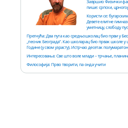
Завршио Физички факу
пише: српски, црного
Користи се: бугарски
Девете елитне гимнази
уметницу, слободу пус
Прегнућа: Два пута као средњошколац био први у Бе
„песник Београда“. Као школарац био првак школе у ш
Године (у свом узрасту). Истрчао десетак полумаратона
Интересовања: Све што воле млади – трчање, планина
Философија: Прво творити, па онда учити