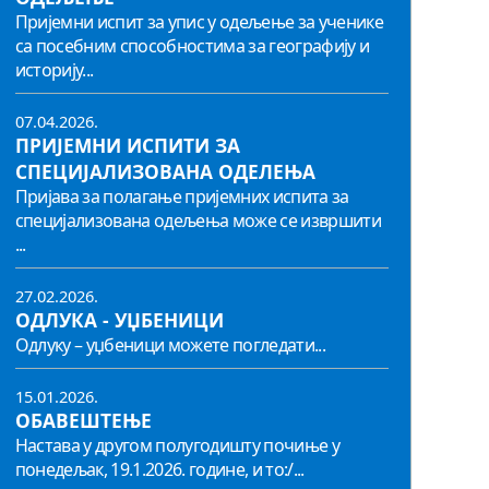
Пријемни испит за упис у одељење за ученике
са посебним способностима за географију и
историју...
07.04.2026.
ПРИЈЕМНИ ИСПИТИ ЗА
СПЕЦИЈАЛИЗОВАНА ОДЕЛЕЊА
Пријава за полагање пријемних испита за
специјализована одељења може се извршити
...
27.02.2026.
ОДЛУКА - УЏБЕНИЦИ
Одлуку – уџбеници можете погледати...
15.01.2026.
ОБАВЕШТЕЊЕ
Настава у другом полугодишту почиње у
понедељак, 19.1.2026. године, и то:/...