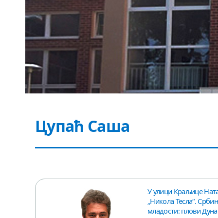
Цупаћ Саша
У улици Краљице Ната
„Никола Тесла“. Србин
младости: плови Дунав