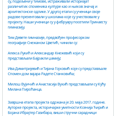
су, подељени у тимове, истраживали историајат
различитих споменика културе као и њихов значај и
архитектонске одлике. У другој етапи су ученици своје
радове презентовали у школама које су учествовале у
пројекту. Наши ученици су у фебруару посетили Тринаесту
гимназију.
Тим Девете гимназије, предвођен професорком
географије Снежаном Цветић, чинили су:
Алекса Лукић и Александар Кнежевић који су
представљали Бајракли џамију;
Ива Димитријевић и Тијана Гојковић које су представљале
Спомен дом вајара Радете Станковића;
Милош Вујичић и Анастасија Вукић представљали су Кућу
Милана Пироћанца.
Завршна етапа пројекта одржана је 20. маја 2017. године.
Ауторке пројекта, историчарке уметности Ксенија Ћирић и
Бојана Ибрајтер Газибара, виши стручни сарадници