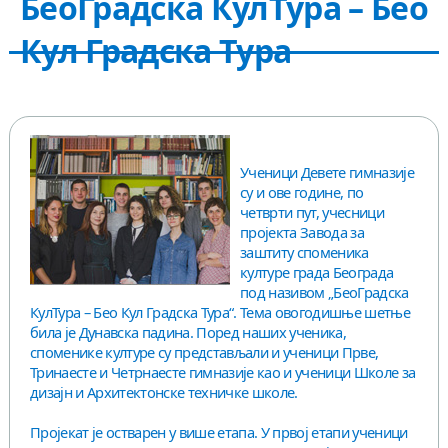
БеоГрадска КулТура – Бео
КОНТАКТ
Кул Градска Тура
Ученици Девете гимназије
су и ове године, по
четврти пут, учесници
пројекта Завода за
заштиту споменика
културе града Београда
под називом „БеоГрадска
КулТура – Бео Кул Градска Тура“. Тема овогодишње шетње
била је Дунавска падина. Поред наших ученика,
споменике културе су представљали и ученици Прве,
Тринаесте и Четрнаесте гимназије као и ученици Школе за
дизајн и Архитектонске техничке школе.
Пројекат је остварен у више етапа. У првој етапи ученици