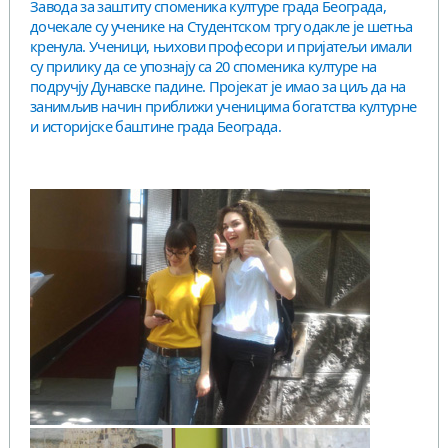
Завода за заштиту споменика културе града Београда,
дочекале су ученике на Студентском тргу одакле је шетња
кренула. Ученици, њихови професори и пријатељи имали
су прилику да се упознају са 20 споменика културе на
подручју Дунавске падине. Пројекат је имао за циљ да на
занимљив начин приближи ученицима богатства културне
и историјске баштине града Београда.