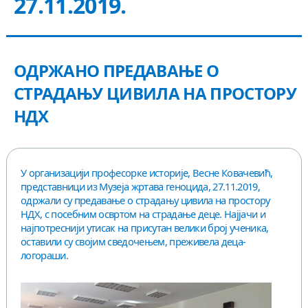
27.11.2019.
КОНТАКТ
ОДРЖАНО ПРЕДАВАЊЕ О
СТРАДАЊУ ЦИВИЛА НА ПРОСТОРУ
НДХ
У организацији професорке историје, Весне Ковачевић,
представници из Музеја жртава геноцида, 27.11.2019,
одржали су предавање о страдању цивила на простору
НДХ, с посебним освртом на страдање деце. Најјачи и
најпотреснији утисак на присутан велики број ученика,
оставили су својим сведочењем, преживела деца-
логораши.