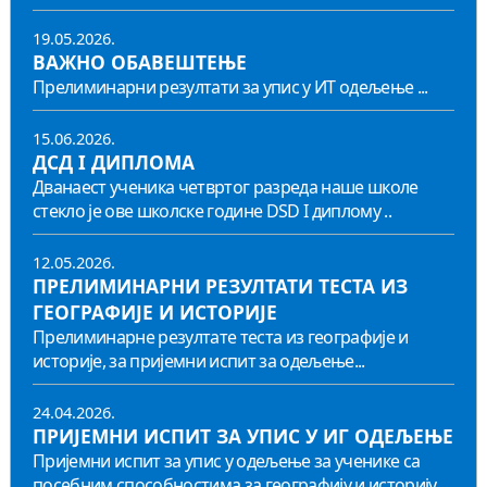
19.05.2026.
ВАЖНО ОБАВЕШТЕЊЕ
Прелиминарни резултати за упис у ИТ одељење ...
15.06.2026.
ДСД I ДИПЛОМА
Дванаест ученика четвртог разреда наше школе
стекло је ове школске године DSD I диплому ..
12.05.2026.
ПРЕЛИМИНАРНИ РЕЗУЛТАТИ ТЕСТА ИЗ
ГЕОГРАФИЈЕ И ИСТОРИЈЕ
Прелиминарне резултате теста из географије и
историје, за пријемни испит за одељење...
24.04.2026.
ПРИЈЕМНИ ИСПИТ ЗА УПИС У ИГ ОДЕЉЕЊЕ
Пријемни испит за упис у одељење за ученике са
посебним способностима за географију и историју...