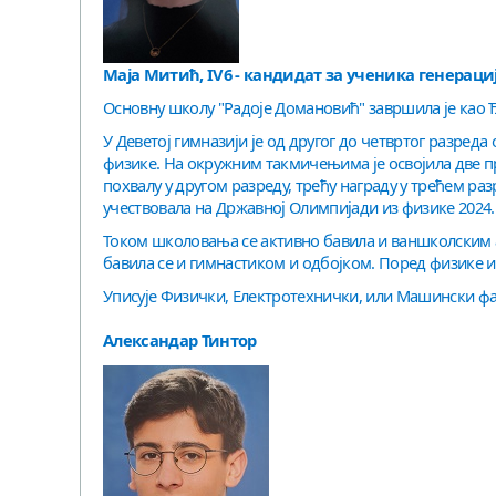
Маја Митић, IV6 - кандидат за ученика генерациј
Основну школу "Радоје Домановић" завршила је као Ђ
У Деветој гимназији је од другог до четвртог разре
физике. На окружним такмичењима је освојила две п
похвалу у другом разреду, трећу награду у трећем разр
учествовала на Државној Олимпијади из физике 2024.
Током школовања се активно бавила и ваншколским а
бавила се и гимнастиком и одбојком. Поред физике и 
Уписује Физички, Електротехнички, или Машински фа
Александар Тинтор