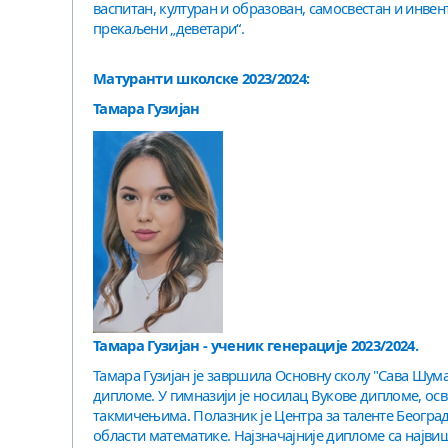
васпитан, културан и образован, самосвестан и инвент
прекаљени „деветари“.
Матуранти школске 2023/2024:
Тамара Гузијан
Тамара Гузијан - ученик генерације 2023/2024.
Тамара Гузијан је завршила Основну сколу "Сава Шума
дипломе. У гимназији је носилац Вукове дипломе, ос
такмичењима. Полазник је Центра за таленте Београд 
области математике. Најзначајније дипломе са највиш