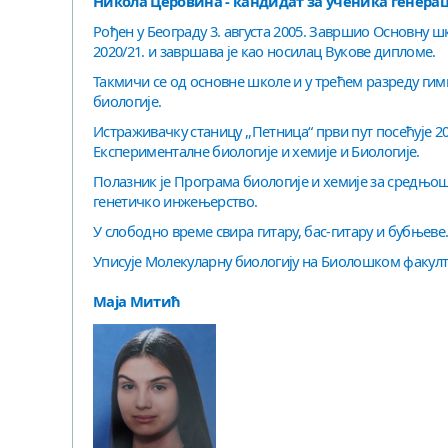
Никола Церовина - кандидат за ученика генераци
Рођен у Београду 3. августа 2005. Завршио Основну шк
2020/21. и завршава је као носилац Вукове дипломе.
Такмичи се од основне школе и у трећем разреду гим
биологије.
Истраживачку станицу ,,Петница“ први пут посећује 2
Експерименталне биологије и хемије и Биологије.
Полазник је Програма биологије и хемије за средњош
генетичко инжењерство.
У слободно време свира гитару, бас-гитару и бубњеве
Уписује Молекуларну биологију на Биолошком факулте
Маја Митић