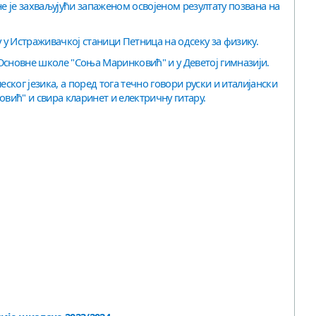
не је захваљујући запаженом освојеном резултату позвана на
у у Истраживачкој станици Петница на одсеку за физику.
Основне школе "Соња Маринковић" и у Деветој гимназији.
еског језика, а поред тога течно говори руски и италијански
овић" и свира кларинет и електричну гитару.