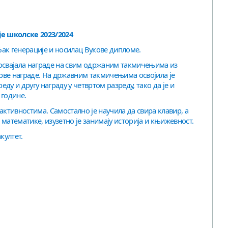
е школске 2023/2024
ак генерације и носилац Вукове дипломе.
да освајала награде на свим одржаним такмичењима из
рве награде. На државним такмичењима освојила је
еду и другу награду у четвртом разреду, тако да је и
 године.
ктивностима. Самостално је научила да свира клавир, а
математике, изузетно је занимају историја и књижевност.
култет.