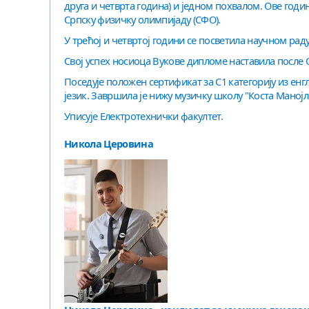
друга и четврта година) и једном похвалом. Ове годи
Српску физичку олимпијаду (СФО).
У трећој и четвртој години се посветила научном рад
Свој успех носиоца Вукове дипломе наставила после 
Поседује положен сертификат за С1 категорију из енгл
језик. Завршила је нижу музичку школу "Коста Манојл
Уписује Електротехнички факултет.
Никола Церовина