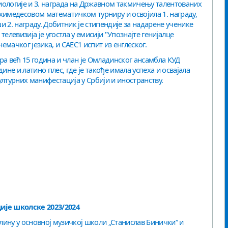
иологије и 3. награда на Државном такмичењу талентованих
химедесовом математичком турниру и освојила 1. награду,
 2. награду. Добитник је стипендије за надарене ученике
елевизија је угостла у емисији "Упознајте генијалце
емачког језика, и CAEC1 испит из енглеског.
ра већ 15 година и члан је Омладинског ансамбла КУД
дине и латино плес, где је такође имала успеха и освајала
ултурних манифестација у Србији и иностранству.
ије школске 2023/2024
ину у основној музичкој школи „Станислав Бинички“ и