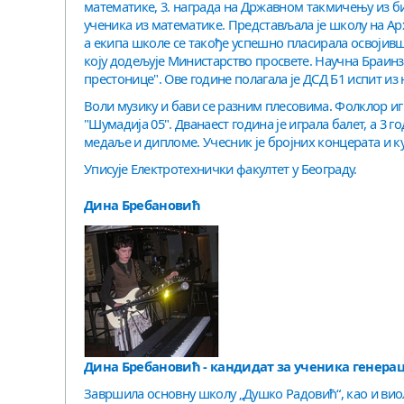
математике, 3. награда на Државном такмичењу из б
ученика из математике. Представљала је школу на Ар
а екипа школе се такође успешно пласирала освојивши
коју додељује Министарство просвете. Научна Браинз т
престонице". Ове године полагала је ДСД Б1 испит из н
Воли музику и бави се разним плесовима. Фолклор иг
"Шумадија 05". Дванаест година је играла балет, а 3 го
медаље и дипломе. Учесник је бројних концерата и к
Уписује Електротехнички факултет у Београду.
Дина Бребановић
Дина Бребановић - кандидат за ученика генерац
Завршила основну школу „Душко Радовић“, као и виол