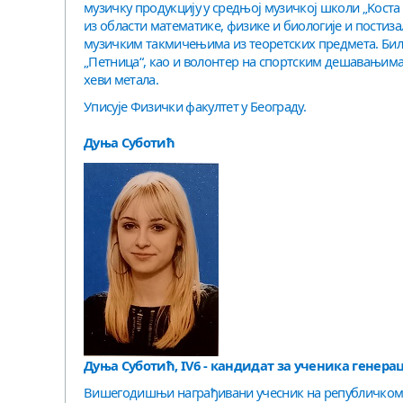
музичку продукцију у средњој музичкој школи „Kоста
из области математике, физике и биологије и постизал
музичким такмичењима из теоретских предмета. Била
„Петница“, као и волонтер на спортским дешавањима
хеви метала.
Уписује Физички факултет у Београду.
Дуња Суботић
Дуња Суботић, IV6 - кандидат за ученика генерац
Вишегодишњи награђивани учесник на републичком т