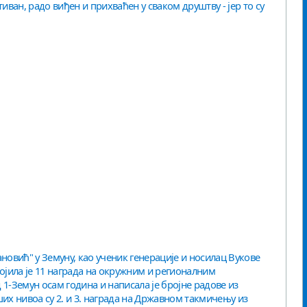
иван, радо виђен и прихваћен у сваком друштву - јер то су
новић" у Земуну, као ученик генерације и носилац Вукове
војила је 11 награда на окружним и регионалним
1-Земун осам година и написала је бројне радове из
их нивоа су 2. и 3. награда на Државном такмичењу из