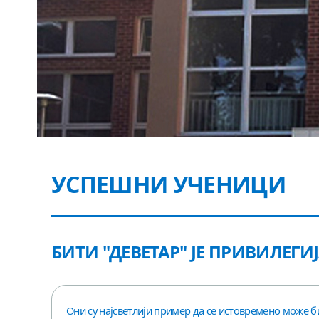
УСПЕШНИ УЧЕНИЦИ
БИТИ "ДЕВЕТАР" ЈЕ ПРИВИЛЕГИ
Они су најсветлији пример да се истовремено може б